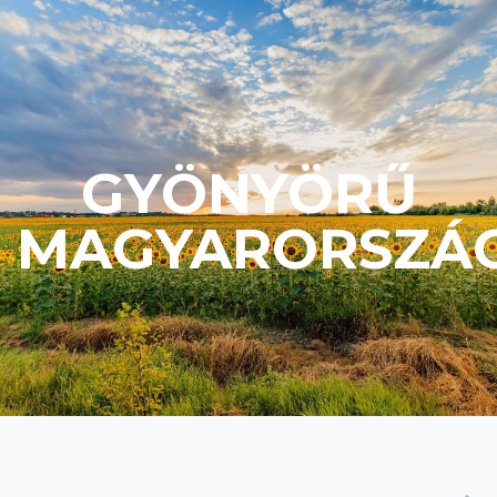
GYÖNYÖRŰ
MAGYARORSZÁ