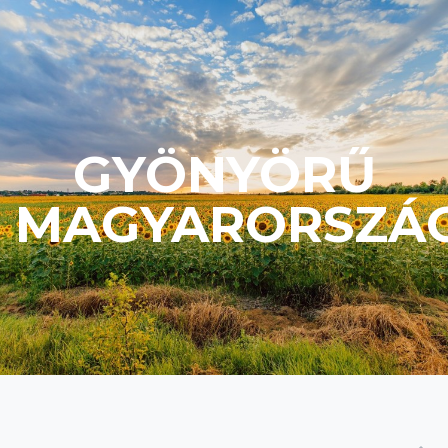
GYÖNYÖRŰ
MAGYARORSZÁ