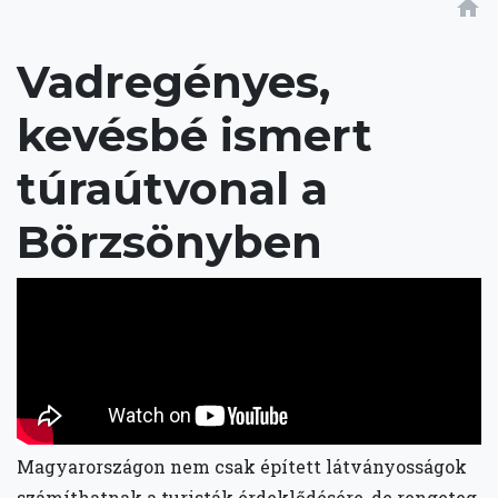
home
Vadregényes,
kevésbé ismert
túraútvonal a
Börzsönyben
Magyarországon nem csak épített látványosságok
számíthatnak a turisták érdeklődésére, de rengeteg